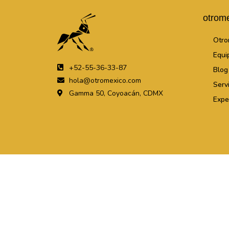
otrom
Otro
Equi
+52-55-36-33-87
Blog
hola@otromexico.com
Serv
Gamma 50, Coyoacán, CDMX
Expe