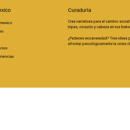
exico
Curaduría
Crea narrativas para el cambio social:
mexico
tripas, corazón y cabeza en tus histo
po
¿Padeces ecoansiedad? Tres ideas 
afrontar psicológicamente la crisis c
icios
riencias